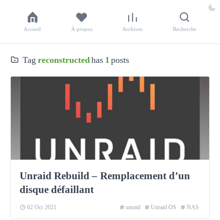
Accueil
À propos
Archives
Recherche
Tag
reconstructed
has
1
posts
Unraid Rebuild – Remplacement d’un
disque défaillant
02 Oct 2021
unraid
Unraid OS
NAS