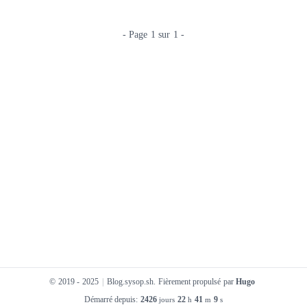
- Page 1 sur 1 -
© 2019 - 2025
|
Blog.sysop.sh. Fièrement propulsé par
Hugo
Démarré depuis:
2426
22
41
9
jours
h
m
s