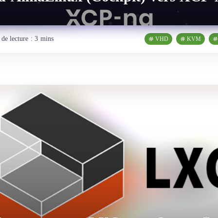
de lecture : 3 mins
VHD
KVM