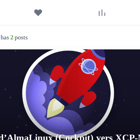
has
2
posts
 d’AlmaLinux (Cockpit) vers XCP-